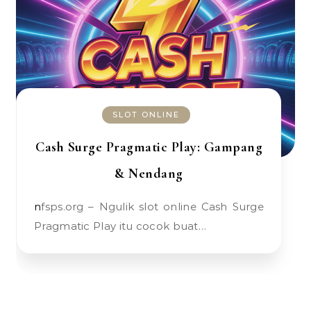
SLOT ONLINE
Cash Surge Pragmatic Play: Gampang
& Nendang
nfsps.org – Ngulik slot online Cash Surge
Pragmatic Play itu cocok buat…