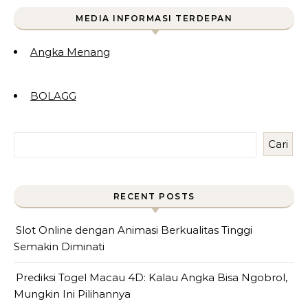
MEDIA INFORMASI TERDEPAN
Angka Menang
BOLAGG
Cari
RECENT POSTS
Slot Online dengan Animasi Berkualitas Tinggi
Semakin Diminati
Prediksi Togel Macau 4D: Kalau Angka Bisa Ngobrol,
Mungkin Ini Pilihannya