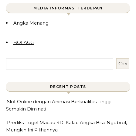
MEDIA INFORMASI TERDEPAN
Angka Menang
BOLAGG
Cari
RECENT POSTS
Slot Online dengan Animasi Berkualitas Tinggi
Semakin Diminati
Prediksi Togel Macau 4D: Kalau Angka Bisa Ngobrol,
Mungkin Ini Pilihannya