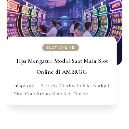
SLOT ONLINE
Tips Mengatur Modal Saat Main Slot
Online di AMERGG
nfsps.org – Strategi Cerdas Kelola Budget
Slot: Cara Aman Main Slot Online…