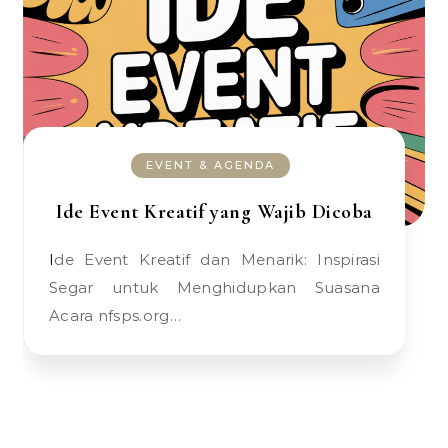
EVENT & AGENDA
Ide Event Kreatif yang Wajib Dicoba
Ide Event Kreatif dan Menarik: Inspirasi
Segar untuk Menghidupkan Suasana
Acara nfsps.org…