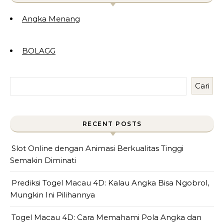
Angka Menang
BOLAGG
Cari
RECENT POSTS
Slot Online dengan Animasi Berkualitas Tinggi
Semakin Diminati
Prediksi Togel Macau 4D: Kalau Angka Bisa Ngobrol,
Mungkin Ini Pilihannya
Togel Macau 4D: Cara Memahami Pola Angka dan