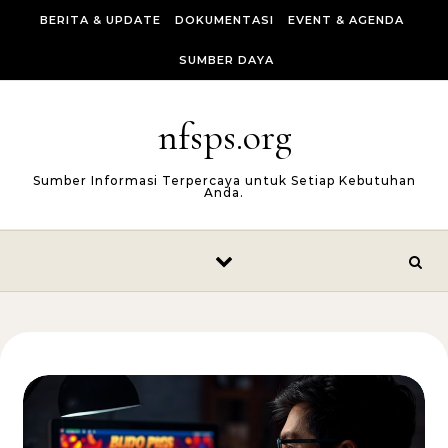
Skip to content
BERITA & UPDATE
DOKUMENTASI
EVENT & AGENDA
SUMBER DAYA
nfsps.org
Sumber Informasi Terpercaya untuk Setiap Kebutuhan
Anda.