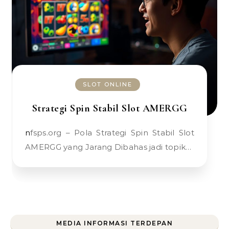
SLOT ONLINE
Strategi Spin Stabil Slot AMERGG
nfsps.org – Pola Strategi Spin Stabil Slot
AMERGG yang Jarang Dibahas jadi topik…
MEDIA INFORMASI TERDEPAN