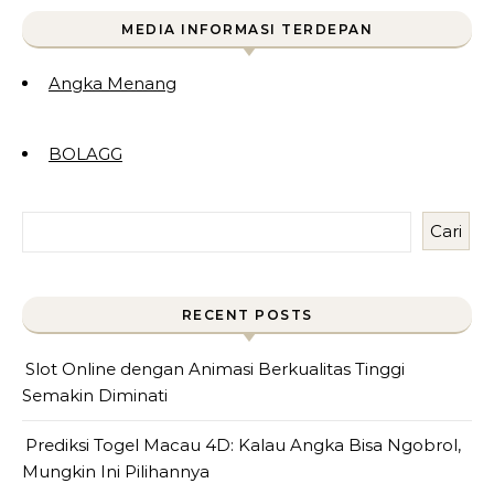
MEDIA INFORMASI TERDEPAN
Angka Menang
BOLAGG
Cari
RECENT POSTS
Slot Online dengan Animasi Berkualitas Tinggi
Semakin Diminati
Prediksi Togel Macau 4D: Kalau Angka Bisa Ngobrol,
Mungkin Ini Pilihannya