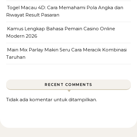
Togel Macau 4D: Cara Memahami Pola Angka dan
Riwayat Result Pasaran
Kamus Lengkap Bahasa Pemain Casino Online
Modern 2026
Main Mix Parlay Makin Seru Cara Meracik Kombinasi
Taruhan
RECENT COMMENTS
Tidak ada komentar untuk ditampilkan.