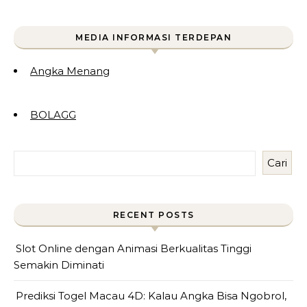
MEDIA INFORMASI TERDEPAN
Angka Menang
BOLAGG
Cari
RECENT POSTS
Slot Online dengan Animasi Berkualitas Tinggi
Semakin Diminati
Prediksi Togel Macau 4D: Kalau Angka Bisa Ngobrol,