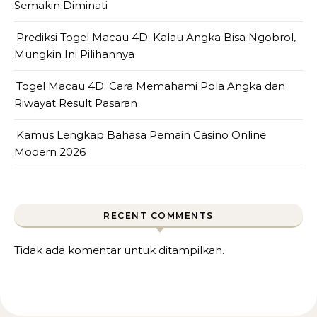
Semakin Diminati
Prediksi Togel Macau 4D: Kalau Angka Bisa Ngobrol,
Mungkin Ini Pilihannya
Togel Macau 4D: Cara Memahami Pola Angka dan
Riwayat Result Pasaran
Kamus Lengkap Bahasa Pemain Casino Online
Modern 2026
RECENT COMMENTS
Tidak ada komentar untuk ditampilkan.