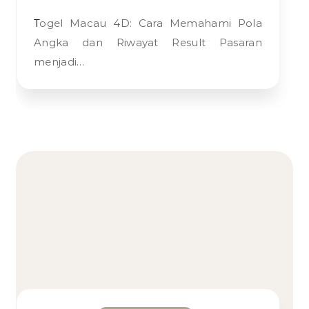
Togel Macau 4D: Cara Memahami Pola
Angka dan Riwayat Result Pasaran
menjadi…