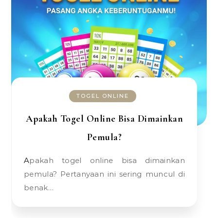
TOGEL ONLINE
Apakah Togel Online Bisa Dimainkan
Pemula?
Apakah togel online bisa dimainkan
pemula? Pertanyaan ini sering muncul di
benak…