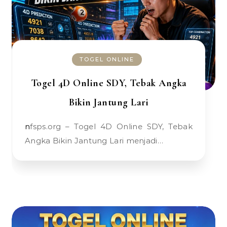
TOGEL ONLINE
Togel 4D Online SDY, Tebak Angka
Bikin Jantung Lari
nfsps.org – Togel 4D Online SDY, Tebak
Angka Bikin Jantung Lari menjadi…