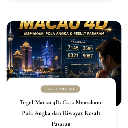
TOGEL ONLINE
Togel Macau 4D: Cara Memahami
Pola Angka dan Riwayat Result
Pasaran