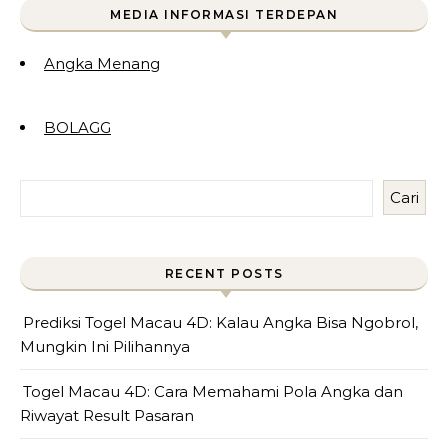
MEDIA INFORMASI TERDEPAN
Angka Menang
BOLAGG
Cari
RECENT POSTS
Prediksi Togel Macau 4D: Kalau Angka Bisa Ngobrol,
Mungkin Ini Pilihannya
Togel Macau 4D: Cara Memahami Pola Angka dan
Riwayat Result Pasaran