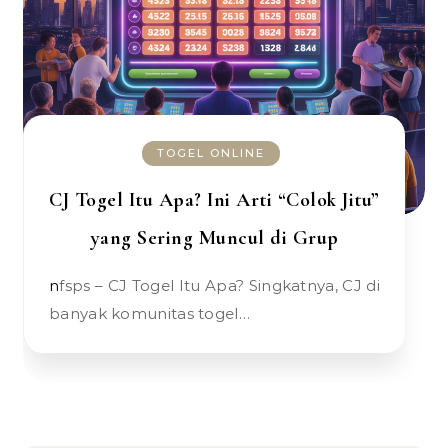
TOGEL ONLINE
CJ Togel Itu Apa? Ini Arti “Colok Jitu”
yang Sering Muncul di Grup
nfsps – CJ Togel Itu Apa? Singkatnya, CJ di
banyak komunitas togel…