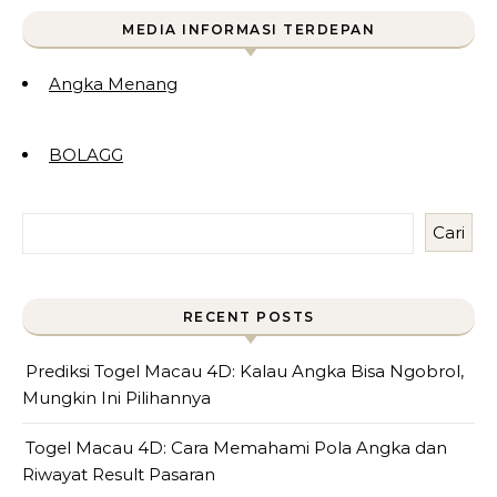
MEDIA INFORMASI TERDEPAN
Angka Menang
BOLAGG
Cari
RECENT POSTS
Prediksi Togel Macau 4D: Kalau Angka Bisa Ngobrol,
Mungkin Ini Pilihannya
Togel Macau 4D: Cara Memahami Pola Angka dan
Riwayat Result Pasaran