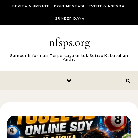
Skip to content
BERITA & UPDATE
DOKUMENTASI
EVENT & AGENDA
SUMBER DAYA
nfsps.org
Sumber Informasi Terpercaya untuk Setiap Kebutuhan
Anda.