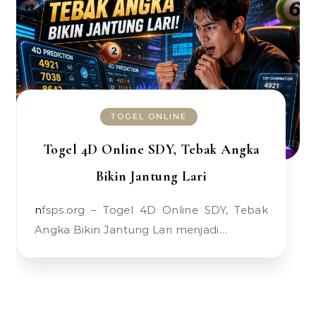
TOGEL ONLINE
Togel 4D Online SDY, Tebak Angka
Bikin Jantung Lari
nfsps.org – Togel 4D Online SDY, Tebak
Angka Bikin Jantung Lari menjadi…