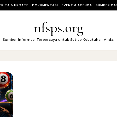
ERITA & UPDATE
DOKUMENTASI
EVENT & AGENDA
SUMBER DA
nfsps.org
Sumber Informasi Terpercaya untuk Setiap Kebutuhan Anda.