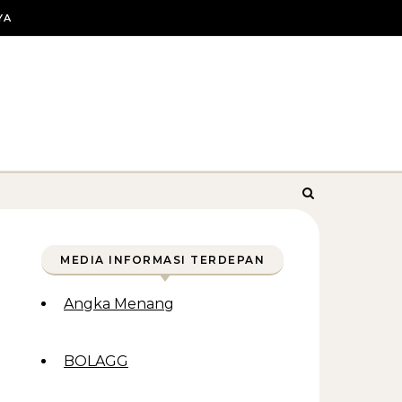
YA
MEDIA INFORMASI TERDEPAN
Angka Menang
BOLAGG