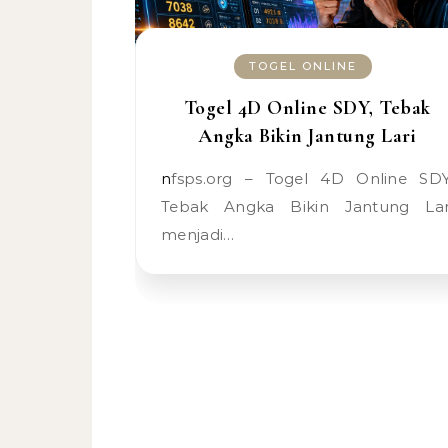
TOGEL ONLINE
Togel 4D Online SDY, Tebak
Angka Bikin Jantung Lari
nfsps.org – Togel 4D Online SDY,
Tebak Angka Bikin Jantung Lar
menjadi…