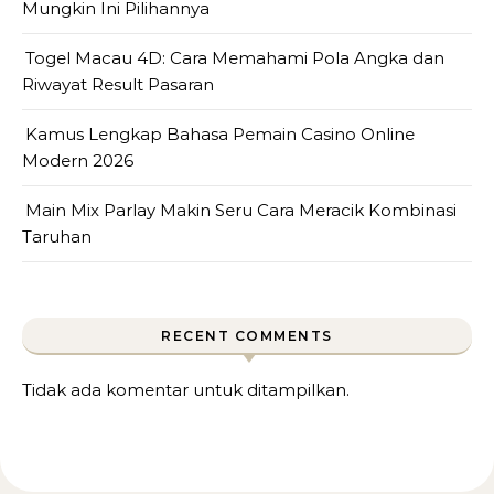
Mungkin Ini Pilihannya
Togel Macau 4D: Cara Memahami Pola Angka dan
Riwayat Result Pasaran
Kamus Lengkap Bahasa Pemain Casino Online
Modern 2026
Main Mix Parlay Makin Seru Cara Meracik Kombinasi
Taruhan
RECENT COMMENTS
Tidak ada komentar untuk ditampilkan.