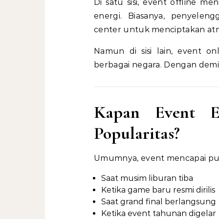
Di satu sisi, event offline
energi. Biasanya, penyelen
center untuk menciptakan at
Namun di sisi lain, event on
berbagai negara. Dengan demik
Kapan Event E
Popularitas?
Umumnya, event mencapai pun
Saat musim liburan tiba
Ketika game baru resmi dirilis
Saat grand final berlangsung
Ketika event tahunan digelar