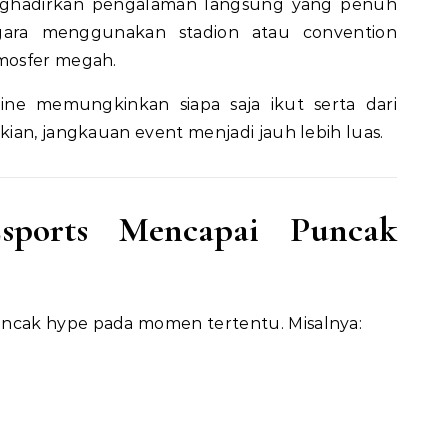
 menghadirkan pengalaman langsung yang penuh
ggara menggunakan stadion atau convention
mosfer megah.
line memungkinkan siapa saja ikut serta dari
ian, jangkauan event menjadi jauh lebih luas.
sports Mencapai Puncak
cak hype pada momen tertentu. Misalnya: