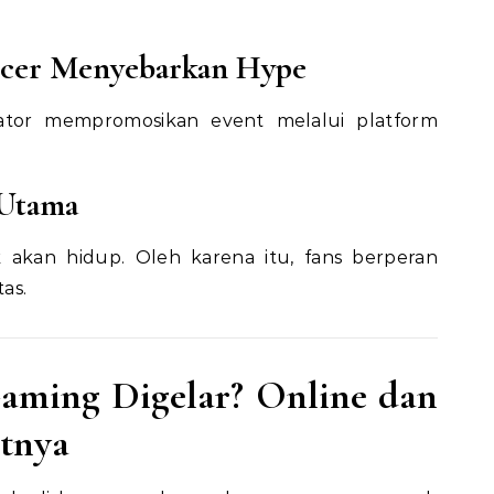
ncer Menyebarkan Hype
ator mempromosikan event melalui platform
 Utama
 akan hidup. Oleh karena itu, fans berperan
as.
aming Digelar? Online dan
tnya