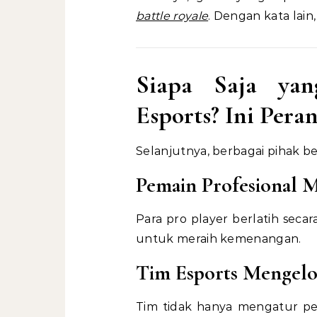
battle royale
. Dengan kata lain
Siapa Saja yan
Esports? Ini Pera
Selanjutnya, berbagai pihak be
Pemain Profesional 
Para pro player berlatih seca
untuk meraih kemenangan.
Tim Esports Mengelo
Tim tidak hanya mengatur pe