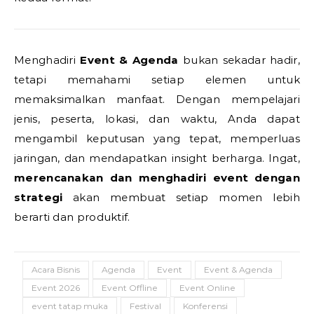
Menghadiri
Event & Agenda
bukan sekadar hadir,
tetapi memahami setiap elemen untuk
memaksimalkan manfaat. Dengan mempelajari
jenis, peserta, lokasi, dan waktu, Anda dapat
mengambil keputusan yang tepat, memperluas
jaringan, dan mendapatkan insight berharga. Ingat,
merencanakan dan menghadiri event dengan
strategi
akan membuat setiap momen lebih
berarti dan produktif.
Acara Bisnis
Agenda
Event
Event & Agenda
Event 2026
Event Offline
Event Online
event tatap muka
Festival
Konferensi