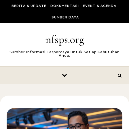
Skip to content
BERITA & UPDATE
DOKUMENTASI
EVENT & AGENDA
SUMBER DAYA
nfsps.org
Sumber Informasi Terpercaya untuk Setiap Kebutuhan
Anda.