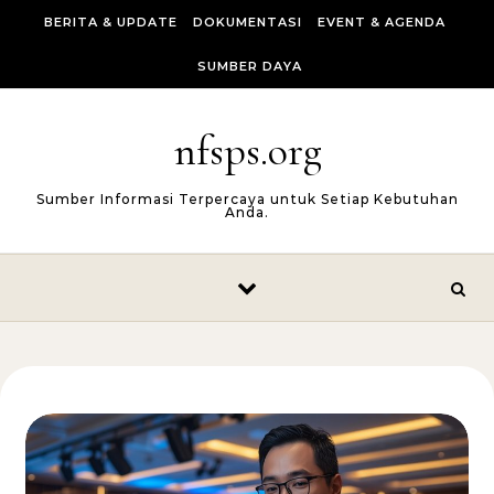
Skip to content
BERITA & UPDATE
DOKUMENTASI
EVENT & AGENDA
SUMBER DAYA
nfsps.org
Sumber Informasi Terpercaya untuk Setiap Kebutuhan
Anda.