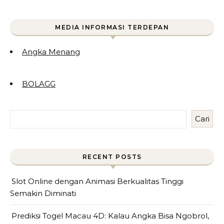
MEDIA INFORMASI TERDEPAN
Angka Menang
BOLAGG
Cari
RECENT POSTS
Slot Online dengan Animasi Berkualitas Tinggi
Semakin Diminati
Prediksi Togel Macau 4D: Kalau Angka Bisa Ngobrol,