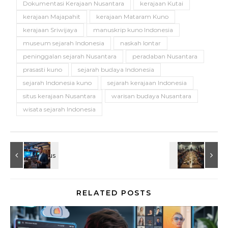
Dokumentasi Kerajaan Nusantara
kerajaan Kutai
kerajaan Majapahit
kerajaan Mataram Kuno
kerajaan Sriwijaya
manuskrip kuno Indonesia
museum sejarah Indonesia
naskah lontar
peninggalan sejarah Nusantara
peradaban Nusantara
prasasti kuno
sejarah budaya Indonesia
sejarah Indonesia kuno
sejarah kerajaan Indonesia
situs kerajaan Nusantara
warisan budaya Nusantara
wisata sejarah Indonesia
RELATED POSTS