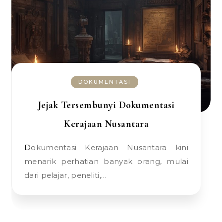
DOKUMENTASI
Jejak Tersembunyi Dokumentasi
Kerajaan Nusantara
Dokumentasi Kerajaan Nusantara kini
menarik perhatian banyak orang, mulai
dari pelajar, peneliti,…