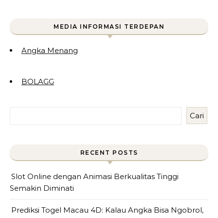
MEDIA INFORMASI TERDEPAN
Angka Menang
BOLAGG
Cari
RECENT POSTS
Slot Online dengan Animasi Berkualitas Tinggi
Semakin Diminati
Prediksi Togel Macau 4D: Kalau Angka Bisa Ngobrol,