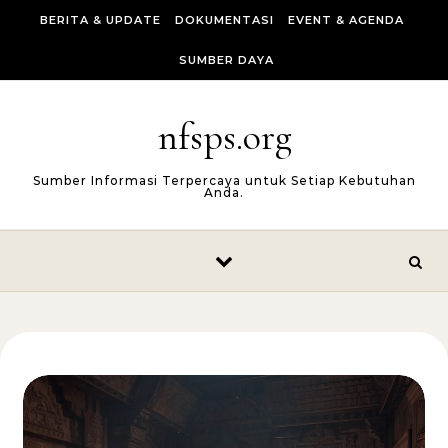
Skip to content
BERITA & UPDATE
DOKUMENTASI
EVENT & AGENDA
SUMBER DAYA
nfsps.org
Sumber Informasi Terpercaya untuk Setiap Kebutuhan
Anda.