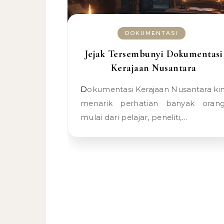
DOKUMENTASI
Jejak Tersembunyi Dokumentasi
Kerajaan Nusantara
Dokumentasi Kerajaan Nusantara kini
menarik perhatian banyak orang
mulai dari pelajar, peneliti,…