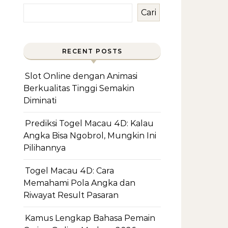
Cari
RECENT POSTS
Slot Online dengan Animasi
Berkualitas Tinggi Semakin
Diminati
Prediksi Togel Macau 4D: Kalau
Angka Bisa Ngobrol, Mungkin Ini
Pilihannya
Togel Macau 4D: Cara
Memahami Pola Angka dan
Riwayat Result Pasaran
Kamus Lengkap Bahasa Pemain