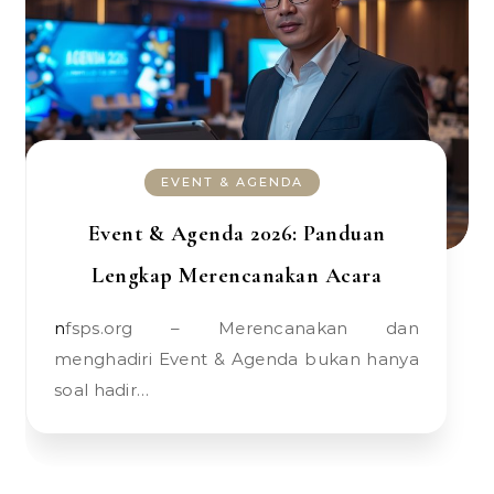
EVENT & AGENDA
Event & Agenda 2026: Panduan
Lengkap Merencanakan Acara
nfsps.org – Merencanakan dan
menghadiri Event & Agenda bukan hanya
soal hadir…