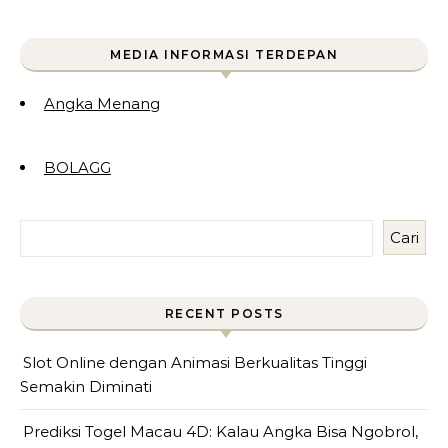
MEDIA INFORMASI TERDEPAN
Angka Menang
BOLAGG
Cari
RECENT POSTS
Slot Online dengan Animasi Berkualitas Tinggi
Semakin Diminati
Prediksi Togel Macau 4D: Kalau Angka Bisa Ngobrol,