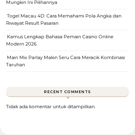
Mungkin Ini Pilihannya
Togel Macau 4D: Cara Memahami Pola Angka dan
Riwayat Result Pasaran
Kamus Lengkap Bahasa Pemain Casino Online
Modern 2026
Main Mix Parlay Makin Seru Cara Meracik Kombinasi
Taruhan
RECENT COMMENTS
Tidak ada komentar untuk ditampilkan.