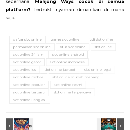
sederhana:
Mahjong Ways cocok di semua
platform?
Terbukti nyaman dimainkan di mana
saja.
daftar slot online
game slot online
judi slot online
permainan slot online
situs slot online
slot online
slot online 24 jam
slot online android
slot online gacor
slot online indonesia
slot online ios
slot online jackpot
slot online legal
slot online mobile
slot online mudah menang
slot online populer
slot online resmi
slot online terbaru
slot online terpercaya
slot online uang asli