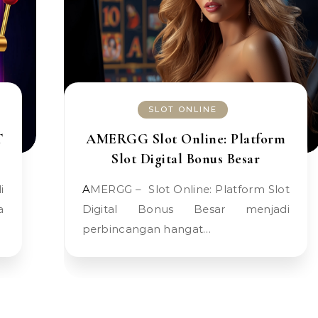
SLOT ONLINE
T
AMERGG Slot Online: Platform
Slot Digital Bonus Besar
AMERGG – Slot Online: Platform Slot
a
Digital Bonus Besar menjadi
perbincangan hangat…