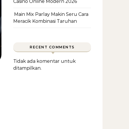
Casino Online Modern 2026
Main Mix Parlay Makin Seru Cara
Meracik Kombinasi Taruhan
RECENT COMMENTS
Tidak ada komentar untuk
ditampilkan.