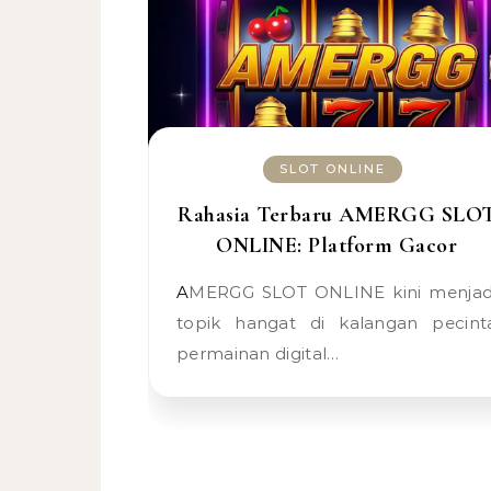
SLOT ONLINE
Rahasia Terbaru AMERGG SLO
ONLINE: Platform Gacor
AMERGG SLOT ONLINE kini menjadi
topik hangat di kalangan pecint
permainan digital…