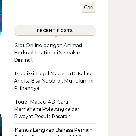
Cari
RECENT POSTS
Slot Online dengan Animasi
Berkualitas Tinggi Semakin
Diminati
Prediksi Togel Macau 4D: Kalau
Angka Bisa Ngobrol, Mungkin Ini
Pilihannya
Togel Macau 4D: Cara
Memahami Pola Angka dan
Riwayat Result Pasaran
Kamus Lengkap Bahasa Pemain