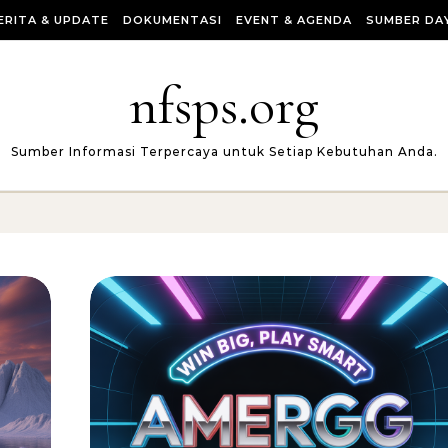
ERITA & UPDATE
DOKUMENTASI
EVENT & AGENDA
SUMBER DA
nfsps.org
Sumber Informasi Terpercaya untuk Setiap Kebutuhan Anda.