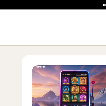
Skip to content
B