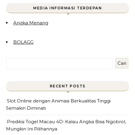
MEDIA INFORMASI TERDEPAN
Angka Menang
BOLAGG
Cari
RECENT POSTS
Slot Online dengan Animasi Berkualitas Tinggi
Semakin Diminati
Prediksi Togel Macau 4D: Kalau Angka Bisa Ngobrol,
Mungkin Ini Pilihannya