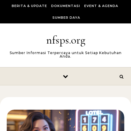
Skip to content
BERITA & UPDATE
DOKUMENTASI
EVENT & AGENDA
SUMBER DAYA
nfsps.org
Sumber Informasi Terpercaya untuk Setiap Kebutuhan
Anda.