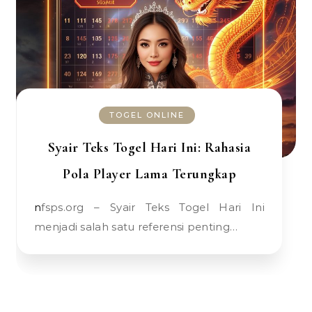
TOGEL ONLINE
Syair Teks Togel Hari Ini: Rahasia
Pola Player Lama Terungkap
nfsps.org – Syair Teks Togel Hari Ini
menjadi salah satu referensi penting…