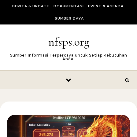
Skip to content
BERITA & UPDATE
DOKUMENTASI
EVENT & AGENDA
SUMBER DAYA
nfsps.org
Sumber Informasi Terpercaya untuk Setiap Kebutuhan
Anda.