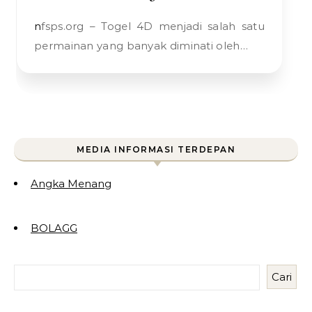
nfsps.org – Togel 4D menjadi salah satu
permainan yang banyak diminati oleh…
MEDIA INFORMASI TERDEPAN
Angka Menang
BOLAGG
Cari