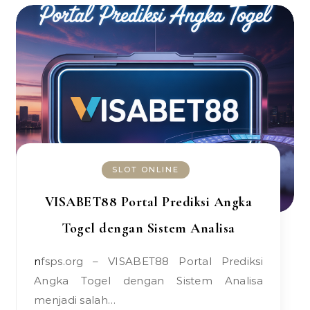
SLOT ONLINE
VISABET88 Portal Prediksi Angka
Togel dengan Sistem Analisa
nfsps.org – VISABET88 Portal Prediksi
Angka Togel dengan Sistem Analisa
menjadi salah…