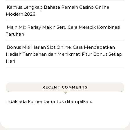
Kamus Lengkap Bahasa Pemain Casino Online
Modern 2026
Main Mix Parlay Makin Seru Cara Meracik Kombinasi
Taruhan
Bonus Misi Harian Slot Online: Cara Mendapatkan
Hadiah Tambahan dan Menikmati Fitur Bonus Setiap
Hari
RECENT COMMENTS
Tidak ada komentar untuk ditampilkan.