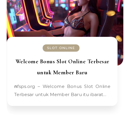
SLOT ONLINE
Welcome Bonus Slot Online Terbesar
untuk Member Baru
nfsps.org – Welcome Bonus Slot Online
Terbesar untuk Member Baru itu ibarat…