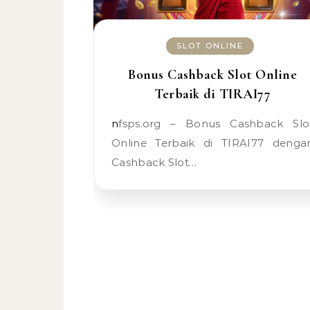
SLOT ONLINE
Bonus Cashback Slot Online
Terbaik di TIRAI77
nfsps.org – Bonus Cashback Slot
Online Terbaik di TIRAI77 denga
Cashback Slot…