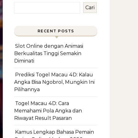
Cari
RECENT POSTS
Slot Online dengan Animasi
Berkualitas Tinggi Semakin
Diminati
Prediksi Togel Macau 4D: Kalau
Angka Bisa Ngobrol, Mungkin Ini
Pilihannya
Togel Macau 4D: Cara
Memahami Pola Angka dan
Riwayat Result Pasaran
Kamus Lengkap Bahasa Pemain