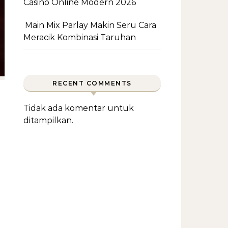
Casino Online Modern 2026
Main Mix Parlay Makin Seru Cara
Meracik Kombinasi Taruhan
RECENT COMMENTS
Tidak ada komentar untuk
ditampilkan.