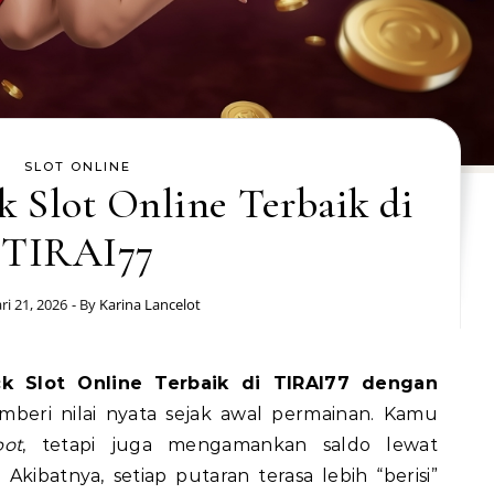
SLOT ONLINE
 Slot Online Terbaik di
TIRAI77
ri 21, 2026
- By
Karina Lancelot
 Slot Online Terbaik di TIRAI77 dengan
beri nilai nyata sejak awal permainan. Kamu
pot
, tetapi juga mengamankan saldo lewat
Akibatnya, setiap putaran terasa lebih “berisi”