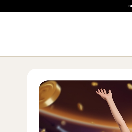
Skip to content
B