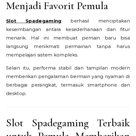
Menjadi Favorit Pemula
Slot Spadegaming
berhasil menciptakan
keseimbangan antara kesederhanaan dan fitur
menarik. Hal ini membuat pemain baru bisa
langsung menikmati permainan tanpa harus
mempelajari sistem kompleks.
Selain itu, performa stabil dan tampilan modern
memberikan pengalaman bermain yang nyaman di
berbagai perangkat, termasuk smartphone dan
desktop.
Slot Spadegaming Terbaik
untuk Pemula Memberikan