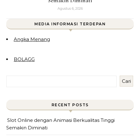
Semakin Diminati
Agustus 6, 2026
MEDIA INFORMASI TERDEPAN
Angka Menang
BOLAGG
Cari
RECENT POSTS
Slot Online dengan Animasi Berkualitas Tinggi
Semakin Diminati