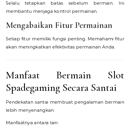
Selalu tetapkan batas sebelum bermain. Ini
membantu menjaga kontrol permainan.
Mengabaikan Fitur Permainan
Setiap fitur memiliki fungsi penting. Memahami fitur
akan meningkatkan efektivitas permainan Anda.
Manfaat Bermain Slot
Spadegaming Secara Santai
Pendekatan santai membuat pengalaman bermain
lebih menyenangkan.
Manfaatnya antara lain: