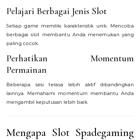
Pelajari Berbagai Jenis Slot
Setiap game memiliki karakteristik unik. Mencoba
berbagai slot membantu Anda menemukan yang
paling cocok.
Perhatikan Momentum
Permainan
Beberapa sesi terasa lebih aktif dibandingkan
lainnya. Memahami momentum membantu Anda
mengambil keputusan lebih baik.
Mengapa Slot Spadegaming