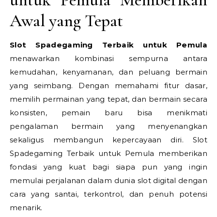
Awal yang Tepat
Slot Spadegaming Terbaik untuk Pemula
menawarkan kombinasi sempurna antara
kemudahan, kenyamanan, dan peluang bermain
yang seimbang. Dengan memahami fitur dasar,
memilih permainan yang tepat, dan bermain secara
konsisten, pemain baru bisa menikmati
pengalaman bermain yang menyenangkan
sekaligus membangun kepercayaan diri. Slot
Spadegaming Terbaik untuk Pemula memberikan
fondasi yang kuat bagi siapa pun yang ingin
memulai perjalanan dalam dunia slot digital dengan
cara yang santai, terkontrol, dan penuh potensi
menarik.