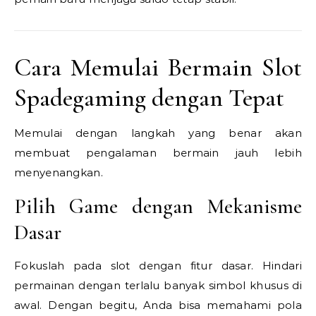
Cara Memulai Bermain Slot
Spadegaming dengan Tepat
Memulai dengan langkah yang benar akan
membuat pengalaman bermain jauh lebih
menyenangkan.
Pilih Game dengan Mekanisme
Dasar
Fokuslah pada slot dengan fitur dasar. Hindari
permainan dengan terlalu banyak simbol khusus di
awal. Dengan begitu, Anda bisa memahami pola