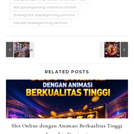
slot spadegaming volatilitas rendah
strategi slot spadegaming pemula
tips slot spadegaming pemula
RELATED POSTS
Slot Online dengan Animasi Berkualitas Tinggi