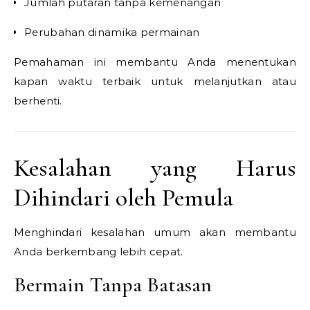
Jumlah putaran tanpa kemenangan
Perubahan dinamika permainan
Pemahaman ini membantu Anda menentukan
kapan waktu terbaik untuk melanjutkan atau
berhenti.
Kesalahan yang Harus
Dihindari oleh Pemula
Menghindari kesalahan umum akan membantu
Anda berkembang lebih cepat.
Bermain Tanpa Batasan