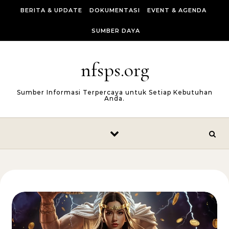
Skip to content
BERITA & UPDATE
DOKUMENTASI
EVENT & AGENDA
SUMBER DAYA
nfsps.org
Sumber Informasi Terpercaya untuk Setiap Kebutuhan
Anda.