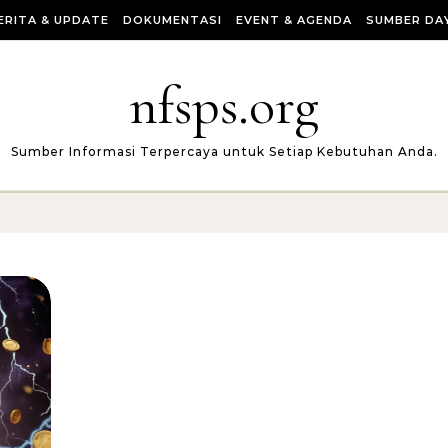
ERITA & UPDATE
DOKUMENTASI
EVENT & AGENDA
SUMBER DA
nfsps.org
Sumber Informasi Terpercaya untuk Setiap Kebutuhan Anda.