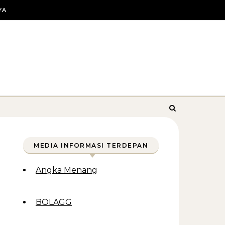
YA
MEDIA INFORMASI TERDEPAN
Angka Menang
BOLAGG