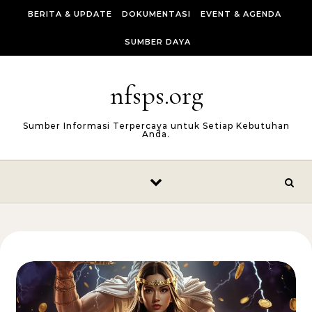
Skip to content
BERITA & UPDATE
DOKUMENTASI
EVENT & AGENDA
SUMBER DAYA
nfsps.org
Sumber Informasi Terpercaya untuk Setiap Kebutuhan
Anda.