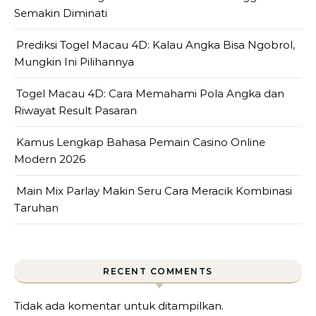
Semakin Diminati
Prediksi Togel Macau 4D: Kalau Angka Bisa Ngobrol,
Mungkin Ini Pilihannya
Togel Macau 4D: Cara Memahami Pola Angka dan
Riwayat Result Pasaran
Kamus Lengkap Bahasa Pemain Casino Online
Modern 2026
Main Mix Parlay Makin Seru Cara Meracik Kombinasi
Taruhan
RECENT COMMENTS
Tidak ada komentar untuk ditampilkan.