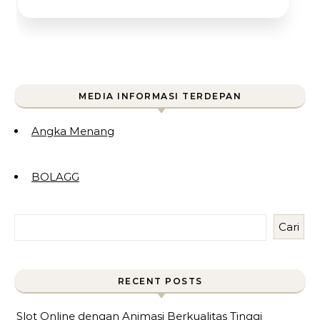
MEDIA INFORMASI TERDEPAN
Angka Menang
BOLAGG
Cari
RECENT POSTS
Slot Online dengan Animasi Berkualitas Tinggi