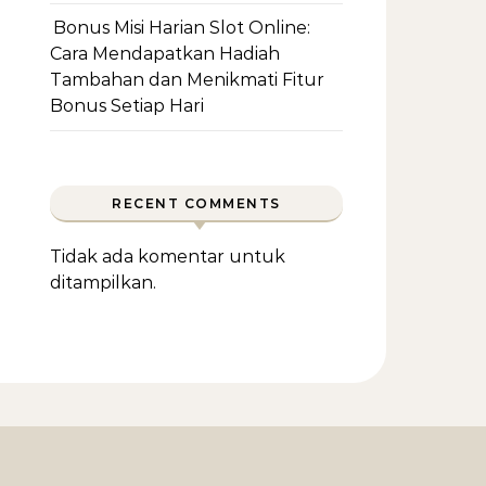
Bonus Misi Harian Slot Online:
Cara Mendapatkan Hadiah
Tambahan dan Menikmati Fitur
Bonus Setiap Hari
RECENT COMMENTS
Tidak ada komentar untuk
ditampilkan.