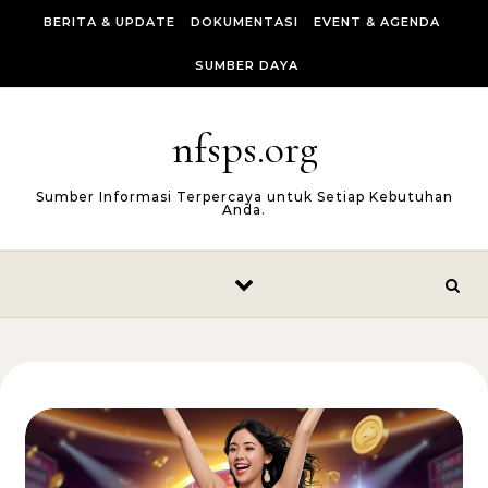
Skip to content
BERITA & UPDATE
DOKUMENTASI
EVENT & AGENDA
SUMBER DAYA
nfsps.org
Sumber Informasi Terpercaya untuk Setiap Kebutuhan
Anda.