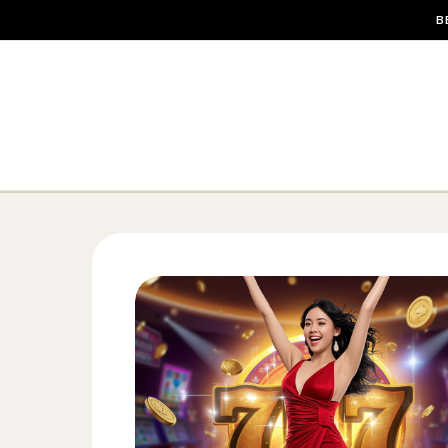
Skip to content
B