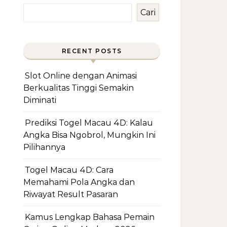
Cari
RECENT POSTS
Slot Online dengan Animasi
Berkualitas Tinggi Semakin
Diminati
Prediksi Togel Macau 4D: Kalau
Angka Bisa Ngobrol, Mungkin Ini
Pilihannya
Togel Macau 4D: Cara
Memahami Pola Angka dan
Riwayat Result Pasaran
Kamus Lengkap Bahasa Pemain