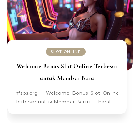
SLOT ONLINE
Welcome Bonus Slot Online Terbesar
untuk Member Baru
nfsps.org – Welcome Bonus Slot Online
Terbesar untuk Member Baru itu ibarat…