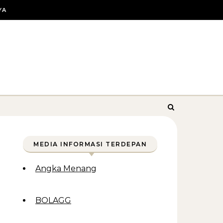
YA
MEDIA INFORMASI TERDEPAN
Angka Menang
BOLAGG