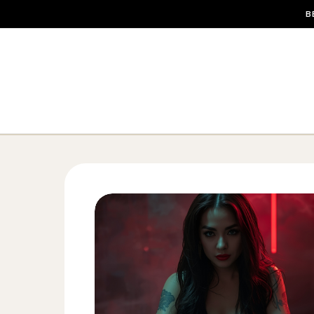
Skip to content
B