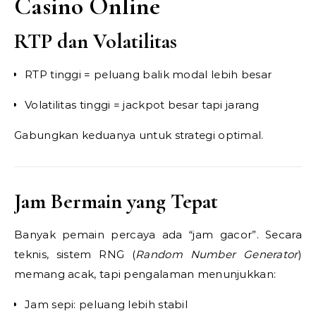
Casino Online
RTP dan Volatilitas
RTP tinggi = peluang balik modal lebih besar
Volatilitas tinggi = jackpot besar tapi jarang
Gabungkan keduanya untuk strategi optimal.
Jam Bermain yang Tepat
Banyak pemain percaya ada “jam gacor”. Secara
teknis, sistem RNG (
Random Number Generator
)
memang acak, tapi pengalaman menunjukkan:
Jam sepi: peluang lebih stabil