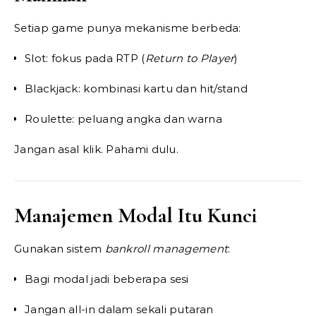
Setiap game punya mekanisme berbeda:
Slot: fokus pada RTP (
Return to Player
)
Blackjack: kombinasi kartu dan hit/stand
Roulette: peluang angka dan warna
Jangan asal klik. Pahami dulu.
Manajemen Modal Itu Kunci
Gunakan sistem
bankroll management
:
Bagi modal jadi beberapa sesi
Jangan all-in dalam sekali putaran