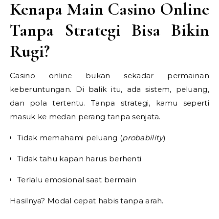
Kenapa Main Casino Online
Tanpa Strategi Bisa Bikin
Rugi?
Casino online bukan sekadar permainan
keberuntungan. Di balik itu, ada sistem, peluang,
dan pola tertentu. Tanpa strategi, kamu seperti
masuk ke medan perang tanpa senjata.
Tidak memahami peluang (
probability
)
Tidak tahu kapan harus berhenti
Terlalu emosional saat bermain
Hasilnya? Modal cepat habis tanpa arah.