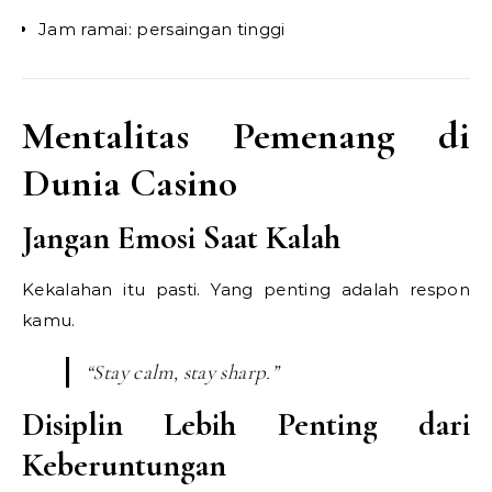
Jam ramai: persaingan tinggi
Mentalitas Pemenang di
Dunia Casino
Jangan Emosi Saat Kalah
Kekalahan itu pasti. Yang penting adalah respon
kamu.
“Stay calm, stay sharp.”
Disiplin Lebih Penting dari
Keberuntungan