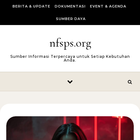
Skip to content
BERITA & UPDATE
DOKUMENTASI
EVENT & AGENDA
SUMBER DAYA
nfsps.org
Sumber Informasi Terpercaya untuk Setiap Kebutuhan
Anda.