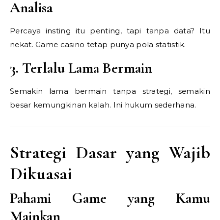
Analisa
Percaya insting itu penting, tapi tanpa data? Itu
nekat. Game casino tetap punya pola statistik.
3. Terlalu Lama Bermain
Semakin lama bermain tanpa strategi, semakin
besar kemungkinan kalah. Ini hukum sederhana.
Strategi Dasar yang Wajib
Dikuasai
Pahami Game yang Kamu
Mainkan