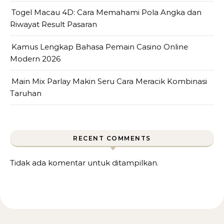
Togel Macau 4D: Cara Memahami Pola Angka dan
Riwayat Result Pasaran
Kamus Lengkap Bahasa Pemain Casino Online
Modern 2026
Main Mix Parlay Makin Seru Cara Meracik Kombinasi
Taruhan
RECENT COMMENTS
Tidak ada komentar untuk ditampilkan.