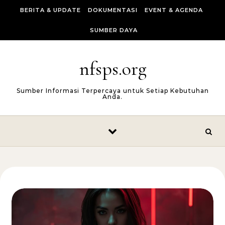
Skip to content
BERITA & UPDATE
DOKUMENTASI
EVENT & AGENDA
SUMBER DAYA
nfsps.org
Sumber Informasi Terpercaya untuk Setiap Kebutuhan
Anda.