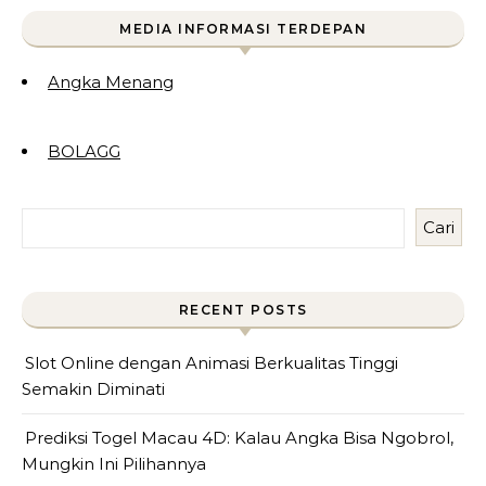
MEDIA INFORMASI TERDEPAN
Angka Menang
BOLAGG
Cari
RECENT POSTS
Slot Online dengan Animasi Berkualitas Tinggi
Semakin Diminati
Prediksi Togel Macau 4D: Kalau Angka Bisa Ngobrol,
Mungkin Ini Pilihannya