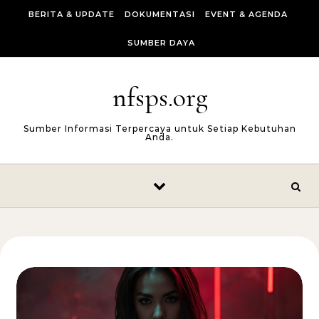
Skip to content
BERITA & UPDATE
DOKUMENTASI
EVENT & AGENDA
SUMBER DAYA
nfsps.org
Sumber Informasi Terpercaya untuk Setiap Kebutuhan
Anda.