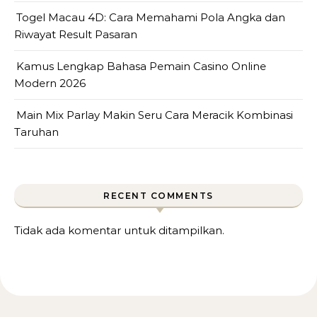
Togel Macau 4D: Cara Memahami Pola Angka dan
Riwayat Result Pasaran
Kamus Lengkap Bahasa Pemain Casino Online
Modern 2026
Main Mix Parlay Makin Seru Cara Meracik Kombinasi
Taruhan
RECENT COMMENTS
Tidak ada komentar untuk ditampilkan.