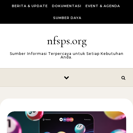
Skip to content
BERITA & UPDATE
DOKUMENTASI
EVENT & AGENDA
SUMBER DAYA
nfsps.org
Sumber Informasi Terpercaya untuk Setiap Kebutuhan
Anda.