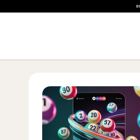
Skip to content
B