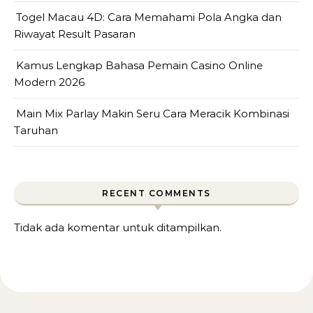
Togel Macau 4D: Cara Memahami Pola Angka dan
Riwayat Result Pasaran
Kamus Lengkap Bahasa Pemain Casino Online
Modern 2026
Main Mix Parlay Makin Seru Cara Meracik Kombinasi
Taruhan
RECENT COMMENTS
Tidak ada komentar untuk ditampilkan.