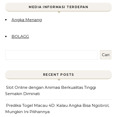
MEDIA INFORMASI TERDEPAN
Angka Menang
BOLAGG
Cari
RECENT POSTS
Slot Online dengan Animasi Berkualitas Tinggi
Semakin Diminati
Prediksi Togel Macau 4D: Kalau Angka Bisa Ngobrol,
Mungkin Ini Pilihannya