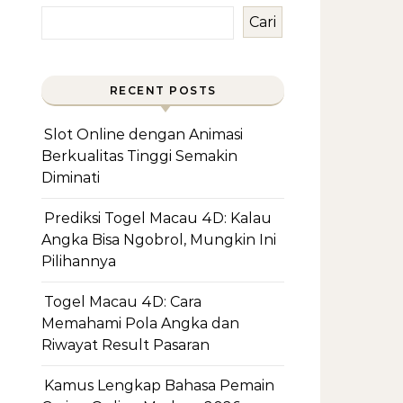
Cari
RECENT POSTS
Slot Online dengan Animasi
Berkualitas Tinggi Semakin
Diminati
Prediksi Togel Macau 4D: Kalau
Angka Bisa Ngobrol, Mungkin Ini
Pilihannya
Togel Macau 4D: Cara
Memahami Pola Angka dan
Riwayat Result Pasaran
Kamus Lengkap Bahasa Pemain