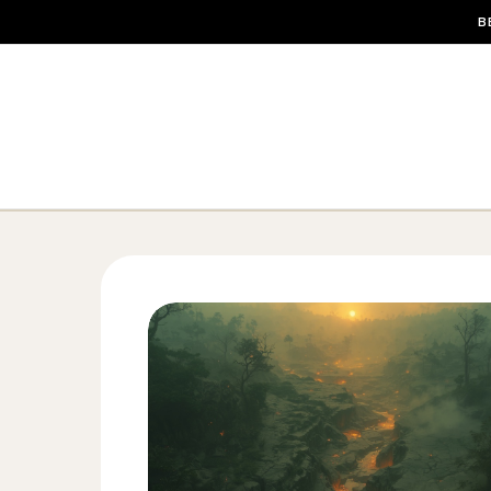
Skip to content
B