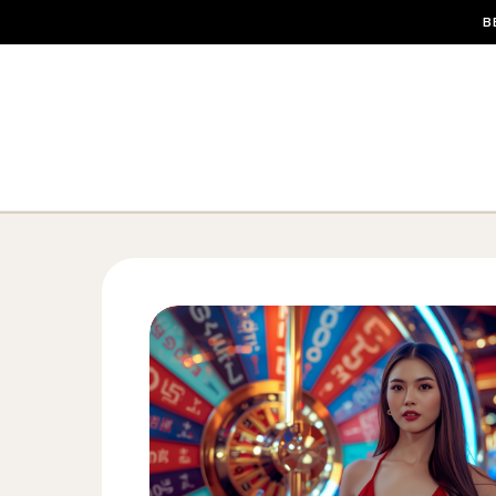
Skip to content
B