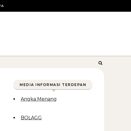
YA
MEDIA INFORMASI TERDEPAN
Angka Menang
BOLAGG