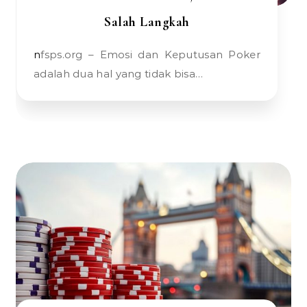
Salah Langkah
nfsps.org – Emosi dan Keputusan Poker
adalah dua hal yang tidak bisa…