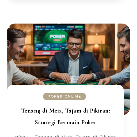
POKER ONLINE
Tenang di Meja, Tajam di Pikiran:
Strategi Bermain Poker
nfsps – Tenang di Meja, Tajam di Pikiran: