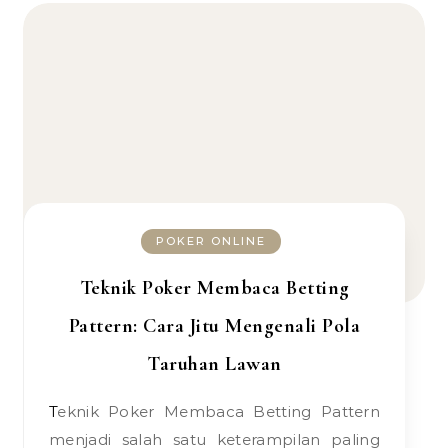
POKER ONLINE
Teknik Poker Membaca Betting
Pattern: Cara Jitu Mengenali Pola
Taruhan Lawan
Teknik Poker Membaca Betting Pattern
menjadi salah satu keterampilan paling