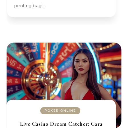
penting bagi…
POKER ONLINE
Live Casino Dream Catcher: Cara