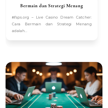
Bermain dan Strategi Menang
nfsps.org – Live Casino Dream Catcher:
Cara Bermain dan Strategi Menang
adalah…