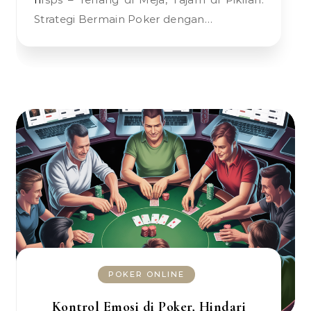
Strategi Bermain Poker dengan…
POKER ONLINE
Kontrol Emosi di Poker, Hindari