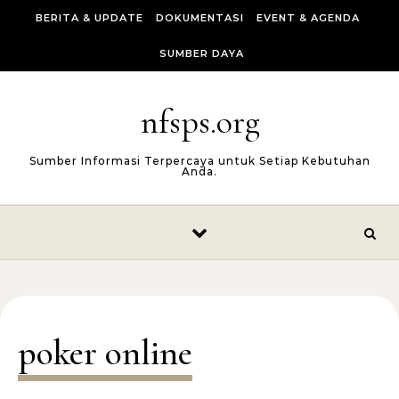
Skip to content
BERITA & UPDATE
DOKUMENTASI
EVENT & AGENDA
SUMBER DAYA
nfsps.org
Sumber Informasi Terpercaya untuk Setiap Kebutuhan
Anda.
poker online