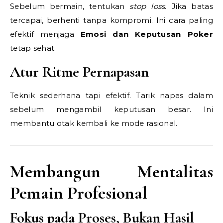
Sebelum bermain, tentukan
stop loss
. Jika batas
tercapai, berhenti tanpa kompromi. Ini cara paling
efektif menjaga
Emosi dan Keputusan Poker
tetap sehat.
Atur Ritme Pernapasan
Teknik sederhana tapi efektif. Tarik napas dalam
sebelum mengambil keputusan besar. Ini
membantu otak kembali ke mode rasional.
Membangun Mentalitas
Pemain Profesional
Fokus pada Proses, Bukan Hasil