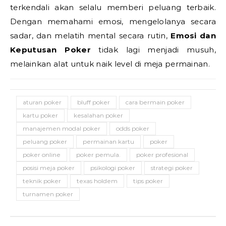
terkendali akan selalu memberi peluang terbaik.
Dengan memahami emosi, mengelolanya secara
sadar, dan melatih mental secara rutin,
Emosi dan
Keputusan Poker
tidak lagi menjadi musuh,
melainkan alat untuk naik level di meja permainan.
aturan poker
bluff poker
cara bermain poker
kartu poker
kesalahan poker
manajemen modal poker
odds poker
peluang poker
permainan kartu
poker
poker online
poker pemula.
poker profesional
posisi meja poker
psikologi poker
strategi poker
teknik poker
texas holdem
tips poker
turnamen poker