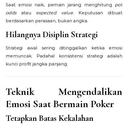
Saat emosi naik, pemain jarang menghitung
pot
odds
atau
expected value
. Keputusan dibuat
berdasarkan perasaan, bukan angka.
Hilangnya Disiplin Strategi
Strategi awal sering ditinggalkan ketika emosi
memuncak. Padahal konsistensi strategi adalah
kunci profit jangka panjang.
Teknik Mengendalikan
Emosi Saat Bermain Poker
Tetapkan Batas Kekalahan