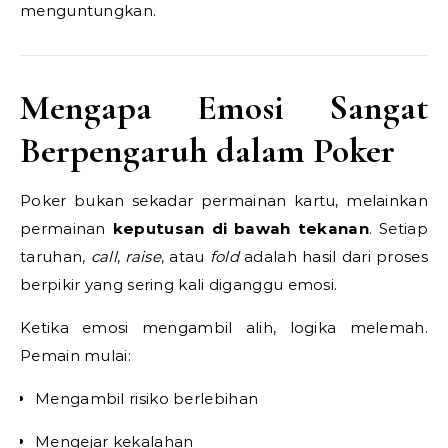
menguntungkan.
Mengapa Emosi Sangat
Berpengaruh dalam Poker
Poker bukan sekadar permainan kartu, melainkan
permainan
keputusan di bawah tekanan
. Setiap
taruhan,
call
,
raise
, atau
fold
adalah hasil dari proses
berpikir yang sering kali diganggu emosi.
Ketika emosi mengambil alih, logika melemah.
Pemain mulai:
Mengambil risiko berlebihan
Mengejar kekalahan