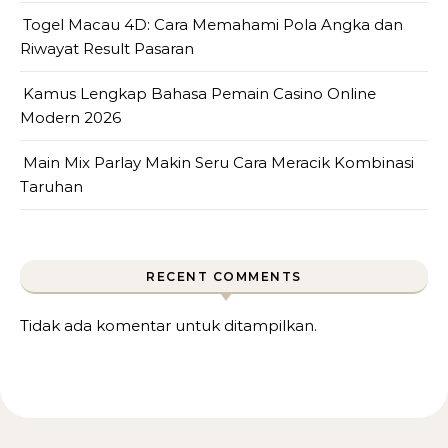
Togel Macau 4D: Cara Memahami Pola Angka dan
Riwayat Result Pasaran
Kamus Lengkap Bahasa Pemain Casino Online
Modern 2026
Main Mix Parlay Makin Seru Cara Meracik Kombinasi
Taruhan
RECENT COMMENTS
Tidak ada komentar untuk ditampilkan.