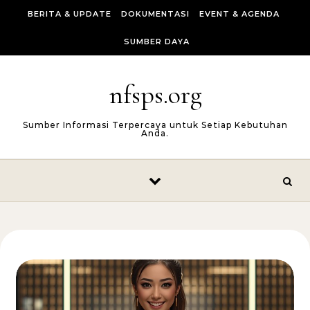
Skip to content
BERITA & UPDATE
DOKUMENTASI
EVENT & AGENDA
SUMBER DAYA
nfsps.org
Sumber Informasi Terpercaya untuk Setiap Kebutuhan
Anda.