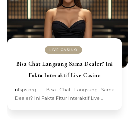
LIVE CASINO
Bisa Chat Langsung Sama Dealer? Ini
Fakta Interaktif Live Casino
nfsps.org – Bisa Chat Langsung Sama
Dealer? Ini Fakta Fitur Interaktif Live…