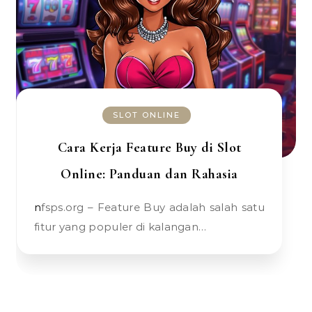
SLOT ONLINE
Cara Kerja Feature Buy di Slot
Online: Panduan dan Rahasia
nfsps.org – Feature Buy adalah salah satu
fitur yang populer di kalangan…