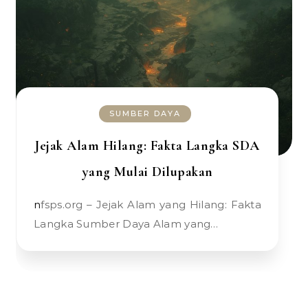
SUMBER DAYA
Jejak Alam Hilang: Fakta Langka SDA
yang Mulai Dilupakan
nfsps.org – Jejak Alam yang Hilang: Fakta
Langka Sumber Daya Alam yang…